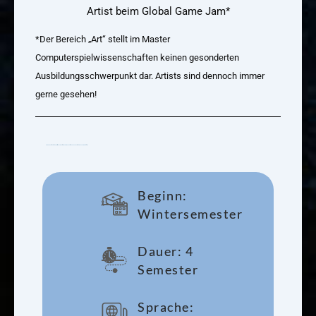
Artist beim Global Game Jam*
*Der Bereich „Art“ stellt im Master
Computerspielwissenschaften keinen gesonderten
Ausbildungsschwerpunkt dar. Artists sind dennoch immer
gerne gesehen!
Bewerbung
Flyer
Konzept
Modulplan
Prüfungsordnung
Modulhandbuch
Spiele und Projekte
FAQ
Beginn:
Wintersemester
Dauer: 4
Semester
Sprache: