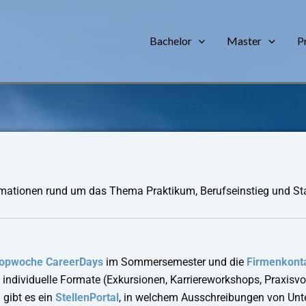
Bachelor
Master
P
rmationen rund um das Thema Praktikum, Berufseinstieg und Sta
opwoche CareerDays
im Sommersemester und die
Firmenkont
ndividuelle Formate (Exkursionen, Karriereworkshops, Praxisv
gibt es ein
StellenPortal
, in welchem Ausschreibungen von Un