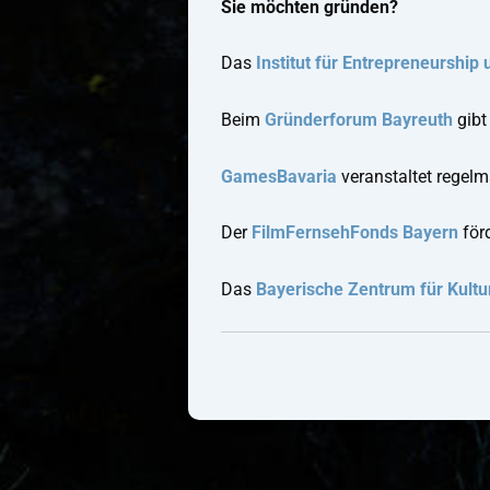
Sie möchten gründen?
Das
Institut für Entrepreneurship
Beim
Gründerforum Bayreuth
gibt
GamesBavaria
veranstaltet regel
Der
FilmFernsehFonds Bayern
för
Das
Bayerische Zentrum für Kultur