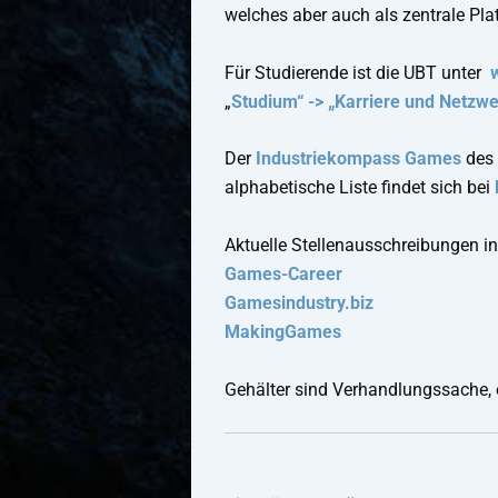
welches aber auch als zentrale Pla
Für Studierende ist die UBT unter
„
Studium“ -> „Karriere und Netzw
Der
Industriekompass Games
des 
alphabetische Liste findet sich bei
Aktuelle Stellenausschreibungen i
Games-Career
Gamesindustry.biz
MakingGames
Gehälter sind Verhandlungssache, 