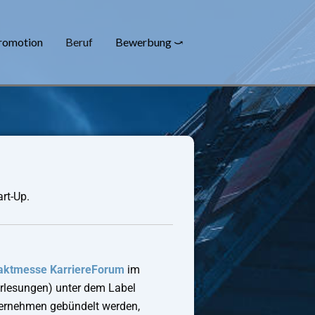
romotion
Beruf
Bewerbung ⤻
rt-Up.
aktmesse KarriereForum
im
orlesungen) unter dem Label
ternehmen gebündelt werden,